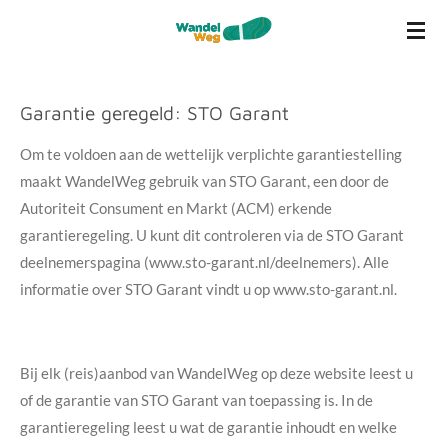
Ga
direct
naar
de
Garantie geregeld: STO Garant
hoofdinhoud
Om te voldoen aan de wettelijk verplichte garantiestelling
maakt
WandelWeg
gebruik van STO Garant, een door de
Autoriteit Consument en Markt (ACM) erkende
garantieregeling. U kunt dit controleren via de STO Garant
deelnemerspagina (
www.sto-garant.nl/deelnemers
). Alle
informatie over STO Garant vindt u op www.sto-garant.nl.
Bij elk (reis)aanbod van
WandelWeg
op deze website leest u
of de garantie van STO Garant van toepassing is. In de
garantieregeling leest u wat de garantie inhoudt en welke