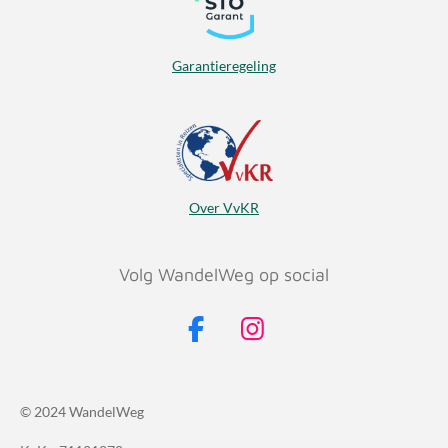
Garantieregeling
Over VvKR
Volg WandelWeg op social
F
I
a
n
c
s
© 2024 WandelWeg
e
t